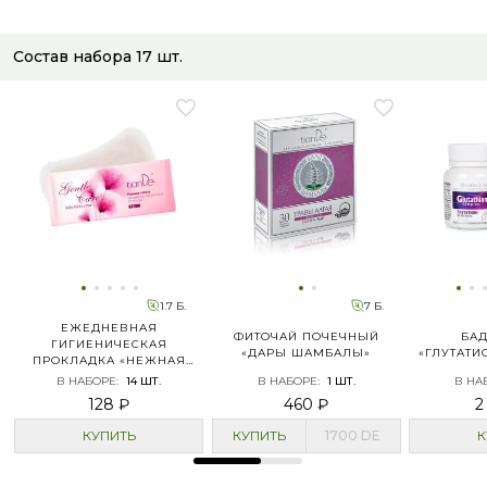
Состав набора
17
шт.
1.7 Б.
7 Б.
ЕЖЕДНЕВНАЯ
ФИТОЧАЙ ПОЧЕЧНЫЙ
БАД
ГИГИЕНИЧЕСКАЯ
«ДАРЫ ШАМБАЛЫ»
«ГЛУТАТИ
ПРОКЛАДКА «НЕЖНАЯ
ЗАБОТА»
В НАБОРЕ
:
14
ШТ.
В НАБОРЕ
:
1
ШТ.
В НА
128 ₽
460 ₽
2
КУПИТЬ
КУПИТЬ
1700
DE
К