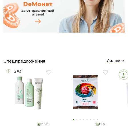
🌿 прокладки помогли мне и моим клиентам
восстановить цикл;
🌿 их удобно носить с собой, так как каждая
прокладка идёт в индивидуальной упаковке.
💝💝💝 «Нежная забота» — розовые прокладки, 11
видов трав 🌿 для женского здоровья, которые
помогут справиться с таким заболеванием, как
цистит, устранят причины возникновения
заболевания 🦠🦠🦠 и избавят от хронического
цистита.
спецпредложения
см. все
🌾🌾🌾 «Энергия трав» — белые, 8 видов трав 🌿 для
2=3
женского здоровья, которые помогут справиться с
молочницей, избавят даже от хронической
молочницы.
Для женского здоровья прокладки только от
Tiande 👆👆👆
23.8 Б.
1.9 Б.