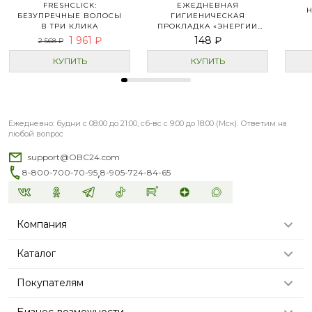
FRESHCLICK:
ЕЖЕДНЕВНАЯ
БЕЗУПРЕЧНЫЕ ВОЛОСЫ
ГИГИЕНИЧЕСКАЯ
В ТРИ КЛИКА
ПРОКЛАДКА «ЭНЕРГИИ
ЖИЗНИ»
1 961 ₽
148 ₽
2 568 ₽
КУПИТЬ
КУПИТЬ
Ежедневно: будни с 08:00 до 21:00, сб-вс с 9:00 до 18:00 (Мск). Ответим на
любой вопрос
support@OBC24.com
,
8-800-700-70-95
8-905-724-84-65
Компания
Каталог
Покупателям
Бизнес-возможности