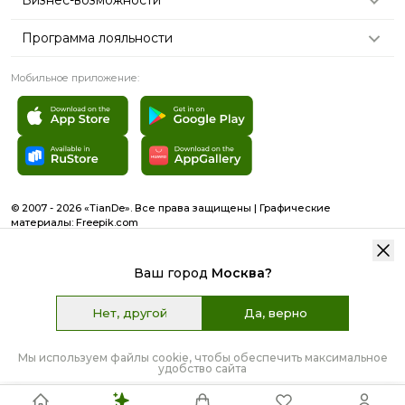
Программа лояльности
Мобильное приложение:
© 2007 - 2026 «TianDe». Все права защищены | Графические
материалы:
Freepik.com
Пользовательское соглашение
Карта сайта
Ваш город
Москва
?
Нет, другой
Да, верно
6 310 ₽
Цена:
98.8 Б
КУПИТЬ
Наличие:
>
50
Мы используем файлы cookie, чтобы обеспечить максимальное
удобство сайта