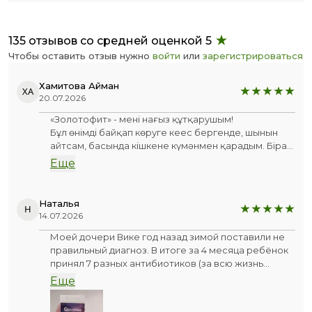
135 отзывов со средней оценкой 5
Чтобы оставить отзыв нужно
войти
или
зарегистрироваться
Хамитова Айман
ХА
20.07.2026
«Золотофит» - менің нағыз құтқарушым!
Бұл өнімді байқап көруге кеңес бергенде, шынын
айтсам, басында кішкене күмәнмен қарадым. Бірақ
нәтижесі барлық күткенімнен де асып түсті.
Еще
Нәтижесі алғашқы апталардан-ақ біліне бастады.
Сапасы өте жоғары, бағасына толықтай тұрарлық.
Кім әлі де ойланып жүрсе - еш өкінбейсіз, міндетті
Наталья
Н
түрде алып көріңіздер.
14.07.2026
Моей дочери Вике год назад зимой поставили не
правильный диагноз. В итоге за 4 месяца ребёнок
принял 7 разных антибиотиков (за всю жизнь
столько не пили). Иммунитет посадили. Болела
Еще
постоянно. Надежда была на лето. Бесконечный
насморк не закончился даже летом.