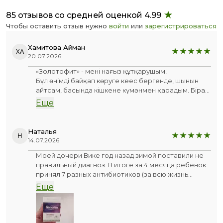
85 отзывов со средней оценкой 4.99
Чтобы оставить отзыв нужно
войти
или
зарегистрироваться
Хамитова Айман
ХА
20.07.2026
«Золотофит» - менің нағыз құтқарушым!
Бұл өнімді байқап көруге кеңес бергенде, шынын
айтсам, басында кішкене күмәнмен қарадым. Бірақ
нәтижесі барлық күткенімнен де асып түсті.
Еще
Нәтижесі алғашқы апталардан-ақ біліне бастады.
Сапасы өте жоғары, бағасына толықтай тұрарлық.
Кім әлі де ойланып жүрсе - еш өкінбейсіз, міндетті
Наталья
Н
түрде алып көріңіздер.
14.07.2026
Моей дочери Вике год назад зимой поставили не
правильный диагноз. В итоге за 4 месяца ребёнок
принял 7 разных антибиотиков (за всю жизнь
столько не пили). Иммунитет посадили. Болела
Еще
постоянно. Надежда была на лето. Бесконечный
насморк не закончился даже летом.
Как-то так получилось, что меня познакомили с
TianDe. Я долго приглядывалась, читала, изучала и