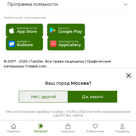
Программа лояльности
Мобильное приложение:
© 2007 - 2026 «TianDe». Все права защищены | Графические
материалы:
Freepik.com
Пользовательское соглашение
Карта сайта
Ваш город
Москва
?
Нет, другой
Да, верно
9 114 ₽
Цена:
151.5 Б
КУПИТЬ
Наличие:
>
50
Мы используем файлы cookie, чтобы обеспечить максимальное
удобство сайта
Каталог
Главная
Корзина
Избранное
Профиль