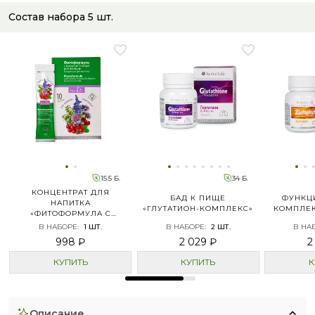
Состав набора
5
шт.
15.5 Б.
34 Б.
КОНЦЕНТРАТ ДЛЯ
БАД К ПИЩЕ
ФУНКЦ
НАПИТКА
«ГЛУТАТИОН-КОМПЛЕКС»
КОМПЛЕК
«ФИТОФОРМУЛА С
БОРОВОЙ МАТКОЙ ДЛЯ
В НАБОРЕ
:
1
ШТ.
В НАБОРЕ
:
2
ШТ.
В НА
ЖЕНЩИН»
998 ₽
2 029 ₽
2
КУПИТЬ
КУПИТЬ
К
описание