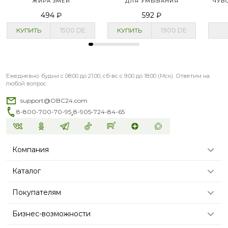
ЖИРА ЗМЕИ
ДЛЯ УМЫВАНИЯ
ЧУВ
494 ₽
592 ₽
КУПИТЬ
1500
DE
КУПИТЬ
1900
DE
Ежедневно: будни с 08:00 до 21:00, сб-вс с 9:00 до 18:00 (Мск). Ответим на
любой вопрос
support@OBC24.com
,
8-800-700-70-95
8-905-724-84-65
Компания
Каталог
Покупателям
Бизнес-возможности