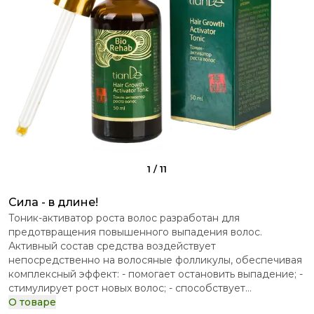
1
/
11
Сила - в длине!
Тоник-активатор роста волос разработан для
предотвращения повышенного выпадения волос.
Активный состав средства воздействует
непосредственно на волосяные фолликулы, обеспечивая
комплексный эффект: - помогает остановить выпадение; -
стимулирует рост новых волос; - способствует
нормализации работы сальных желез; - улучшает питание
О товаре