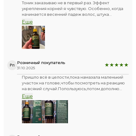
Тоник заказываю не в первый раз. Эффект
укрепления корней я чувствую. Особенно, когда
начинается весенний падеж волос, штука
незаменимая. Но надо пользоваться от 6 месяцев
Еще
и больше. От одной бутылочки толку особенно не
будет. Плюс шампунь и маску этой же серии тоже
использую.
Розничный покупатель
Рп
31.10.2025
Пришло всё в целости,пока намазала маленький
участок на голове,чтобы посмотреть на реакцию
на всякий случай.Попользуюсь,потом дополню
отзыв.
Еще