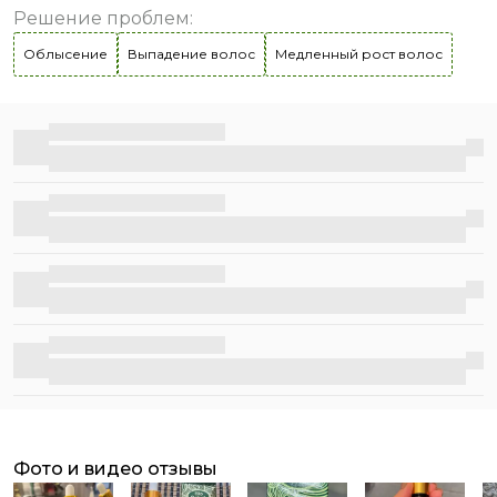
волос, возвращая им жизненную силу и красоту; -
Решение проблем
:
помогает волосам противостоять негативным внешним
воздействиям.
Облысение
Выпадение волос
Медленный рост волос
Бесплатная доставка
Бесплатная доставка
Бесплатная доставка
Бесплатная доставка
фото и видео отзывы