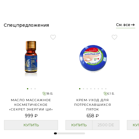
спецпредложения
см. все
18 Б.
6.1 Б.
МАСЛО МАССАЖНОЕ
КРЕМ-УХОД ДЛЯ
КОСМЕТИЧЕСКОЕ
ПОТРЕСКАВШИХСЯ
«СЕКРЕТ ЭНЕРГИИ ЦИ»
ПЯТОК
999 ₽
658 ₽
КУПИТЬ
КУПИТЬ
2500
DE
КУ