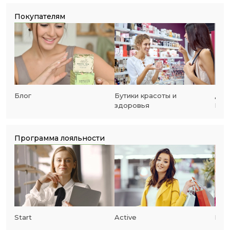
Покупателям
Блог
Бутики красоты и
Дост
здоровья
Воз
Программа лояльности
Start
Active
Prof