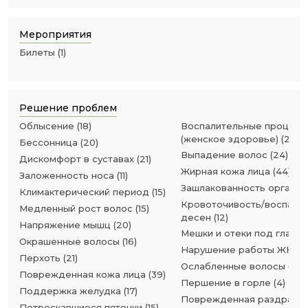
Мероприятия
Билеты
(
1
)
Решение проблем
Облысение
(
18
)
Воспалительные процесс
(женское здоровье)
(
28
)
Бессонница
(
20
)
Выпадение волос
(
24
)
Дискомфорт в суставах
(
21
)
Жирная кожа лица
(
44
)
Заложенность носа
(
11
)
Зашлакованность организ
Климактерический период
(
15
)
Кровоточивость/воспале
Медленный рост волос
(
15
)
десен
(
12
)
Напряжение мышц
(
20
)
Мешки и отеки под глаза
Окрашенные волосы
(
16
)
Нарушение работы ЖКТ
(
Перхоть
(
21
)
Ослабленные волосы
(
15
)
Поврежденная кожа лица
(
39
)
Першение в горле
(
4
)
Поддержка желудка
(
17
)
Поврежденная раздраже
Потрескавшиеся пяточки
(
15
)