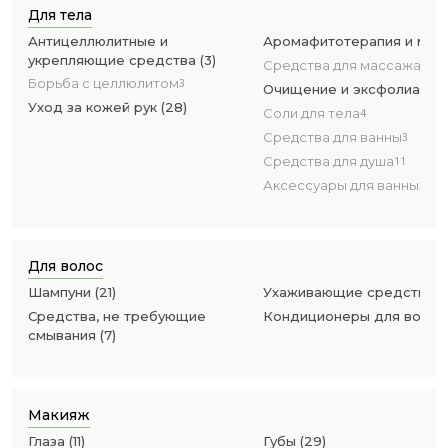
Для тела
Антицеллюлитные и
Аромафитотерапия и мас
укрепляющие средства
(
3
)
Средства для массажа
10
Борьба с целлюлитом
3
Очищение и эксфолиация
Уход за кожей рук
(
28
)
Соли для тела
4
Средства для ванны
3
Средства для душа
11
Аксессуары для ванны
2
Для волос
Шампуни
(
21
)
Ухаживающие средства
(
1
Средства, не требующие
Кондиционеры для волос
смывания
(
7
)
Макияж
Глаза
(
11
)
Губы
(
29
)