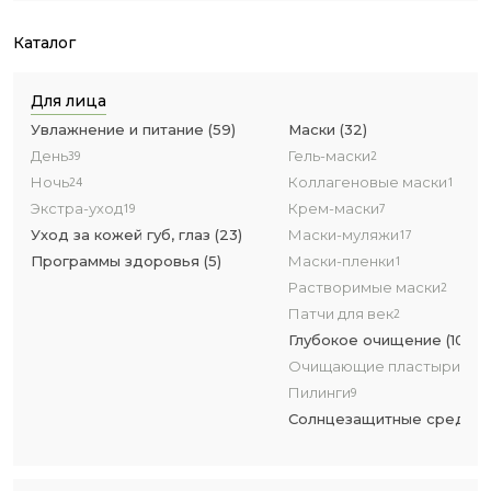
Каталог
Для лица
Увлажнение и питание
(
59
)
Маски
(
32
)
День
Гель-маски
39
2
Ночь
Коллагеновые маски
24
1
Экстра-уход
Крем-маски
19
7
Уход за кожей губ, глаз
(
23
)
Маски-муляжи
17
Программы здоровья
(
5
)
Маски-пленки
1
Растворимые маски
2
Патчи для век
2
Глубокое очищение
(
10
)
Очищающие пластыри для
Пилинги
9
Солнцезащитные средств