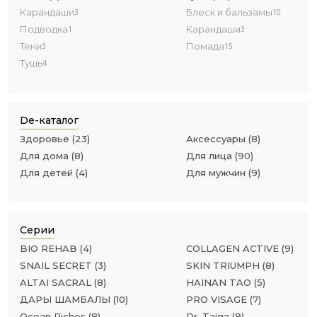
Карандаши
Блеск и бальзамы
3
10
Подводка
Карандаши
1
3
Тени
Помада
3
15
Тушь
4
De-каталог
Здоровье
(
23
)
Аксессуары
(
8
)
Для дома
(
8
)
Для лица
(
90
)
Для детей
(
4
)
Для мужчин
(
9
)
Серии
BIO REHAB
(
4
)
COLLAGEN ACTIVE
(
9
)
SNAIL SECRET
(
3
)
SKIN TRIUMPH
(
8
)
ALTAI SACRAL
(
8
)
HAINAN TAO
(
5
)
ДАРЫ ШАМБАЛЫ
(
10
)
PRO VISAGE
(
7
)
Ocean Riches
(
8
)
Dr. Taiga
(
9
)