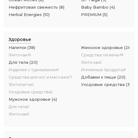
Нефритовая свежесть
(
8
)
Baby Bambo
(
4
)
Herbal Energies
(
10
)
PREMIUM
(
5
)
Здоровье
Напитки
(
38
)
Женское здоровье
(
28
)
Фиточаи
Средства гигиены
16
18
Для тела
(
20
)
Фиточаи
2
Изделия с турмалином
Интимные продукты
5
9
Средства для ног и массажа
Добавки к пище
(
20
)
11
Фитопатчи
Уходовые средства
(
3
)
2
Уходовые средства
2
Мужское здоровье
(
4
)
Для тела
2
Фиточаи
2