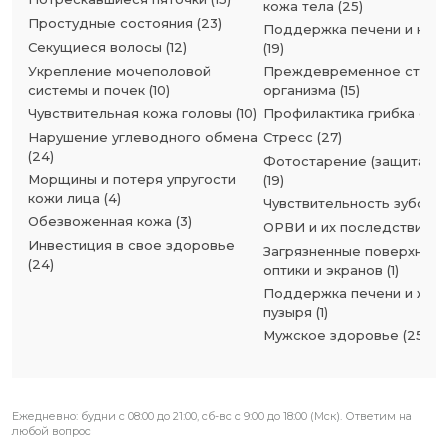
кожа тела
(
25
)
Простудные состояния
(
23
)
Поддержка печени и киш
Секущиеся волосы
(
12
)
(
19
)
Укрепление мочеполовой
Преждевременное старе
системы и почек
(
10
)
организма
(
15
)
Чувствительная кожа головы
(
10
)
Профилактика грибка сто
Нарушение углеводного обмена
Стресс
(
27
)
(
24
)
Фотостарение (защита от
Морщины и потеря упругости
(
19
)
кожи лица
(
4
)
Чувствительность зубов
(
Обезвоженная кожа
(
3
)
ОРВИ и их последствия
(
2
Инвестиция в свое здоровье
Загрязненные поверхност
(
24
)
оптики и экранов
(
1
)
Поддержка печени и жел
пузыря
(
1
)
Мужское здоровье
(
25
)
Ежедневно: будни с 08:00 до 21:00, сб-вс с 9:00 до 18:00 (Мск). Ответим на
любой вопрос