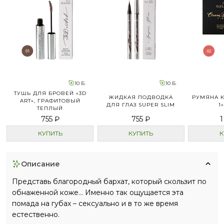
10 Б.
10 Б.
ТУШЬ ДЛЯ БРОВЕЙ «3D
ЖИДКАЯ ПОДВОДКА
РУМЯНА К
ART», ГРАФИТОВЫЙ
ДЛЯ ГЛАЗ SUPER SLIM
1
ТЕПЛЫЙ
755 ₽
755 ₽
1
КУПИТЬ
КУПИТЬ
К
описание
Представь благородный бархат, который скользит по
обнаженной коже… Именно так ощущается эта
помада на губах – сексуально и в то же время
естественно.