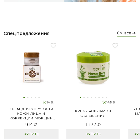
спецпредложения
см. все
14 Б.
14.5 Б.
КРЕМ ДЛЯ УПРУГОСТИ
УВ
КРЕМ-БАЛЬЗАМ ОТ
КОЖИ ЛИЦА И
М
ОБЛЫСЕНИЯ
КОРРЕКЦИИ МОРЩИН
SNAKE FACTOR
914 ₽
1 177 ₽
КУПИТЬ
КУПИТЬ
КУ