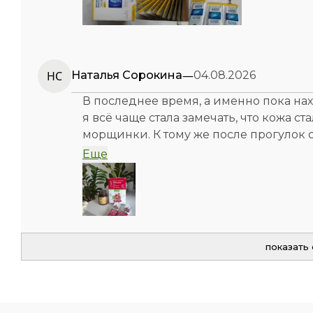
—
НС
Наталья Сорокина
04.08.2026
В последнее время, а именно пока нах
я всё чаще стала замечать, что кожа с
морщинки. К тому же после прогулок с
часто, стали беспокоить боли в коленях
Еще
витаминов для связок и хрящей. Ещё 
выпадать, и я связывала это с грудн
Я решила по совету подруги опробова
именно эту форму, потому что слышала
показать
по 1 стику утром натощак, как она мне
упаковке 21 стик, но я купила 2 упако
приятный на вкус с вишнёво-гранатов