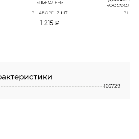
«ПЬЯОЛЯН»
«ФОСФОЛИПИ
В НАБОРЕ
:
2
ШТ.
В НАБ
1 215 ₽
2 
рактеристики
166729