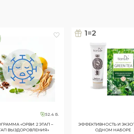
омплекс «Пьяолян» — это очень
 всего женского организма на основе
 дозировкой витаминов группы В, D,
нской красоты и здоровья. Я пила по 2
е завтрака и ужина.
1=2
 перемены: кожа стала более гладкой и
разгладились, а тон лица выровнялся. Я
 такое ощущение, что лицо будто бы
— боли в коленях почти исчезли, и я снова
а. У меня отросли ногти, они просто
осы стали выглядеть более здоровыми и
увство радости и удивления — я не
заметным. А когда смогла с детками
52.4 Б.
 чувствуя дискомфорта, знакомые были
радостной и увлечённой они меня не
ГРАММА «ОРВИ: 2 ЭТАП –
ЭФФЕКТИВНОСТЬ И ЭКЗО
ТАП ВЫЗДОРОВЛЕНИЯ»
ОДНОМ НАБОРЕ