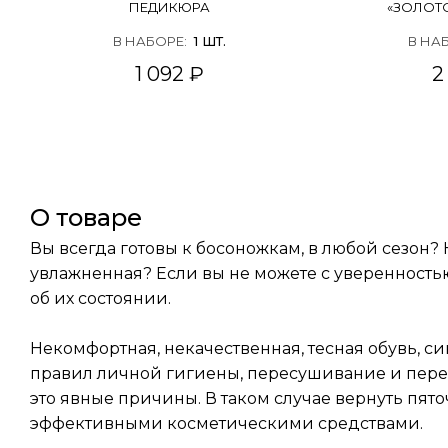
ПЕДИКЮРА
«ЗОЛОТ
В НАБОРЕ
:
1
ШТ.
В НА
1 092 ₽
2
о товаре
Вы всегда готовы к босоножкам, в любой сезон? 
увлажненная? Если вы не можете с уверенностью
об их состоянии.
Некомфортная, некачественная, тесная обувь, 
правил личной гигиены, пересушивание и перео
это явные причины. В таком случае вернуть пят
эффективными косметическими средствами.