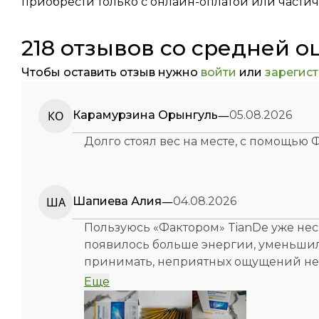
приобрести только с онлайн-оплатой или частичн
218 отзывов со средней о
Чтобы оставить отзыв нужно
войти
или
зарегис
—
КО
Карамурзина Орынгуль
05.08.2026
Долго стоял вес на месте, с помощью ФФ
—
ША
Шапиева Алия
04.08.2026
Пользуюсь «Фактором» TianDe уже нес
появилось больше энергии, уменьшил
принимать, неприятных ощущений не в
хочет поддержать организм и улучшит
Еще