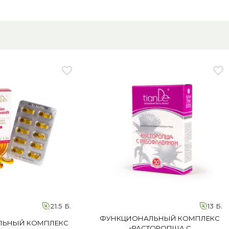
макроэлементов. Специальная программа
«Нежные пяточки» поможет восполнить нехва
в организме важных витаминов, макро- и
микроэлементов, улучшив обменные процесс
и как следствие, состояние кожи. Продукты
«линии здоровья» буду заботиться о красоте
«изнутри», а косметические средства обеспеч
полноценный уход за кожей стоп.
Продолжительность основного курса – 30 дне
Хотите закрепить результат и усилить эффект?
Пройдите закрепляющий этап. Подробная
информация обо всех этапах с рекомендация
по применению продуктов – в разделе «Реце
красоты и здоровья». * БАД. Не является
лекарством. На территории РФ маркированн
товары можно приобрести только с онлайн-
оплатой или частичной оплатой с бонусного
21.5 Б.
13 Б.
счета.
ФУНКЦИОНАЛЬНЫЙ КОМПЛЕКС
ЛЬНЫЙ КОМПЛЕКС
«РАСТОРОПША С