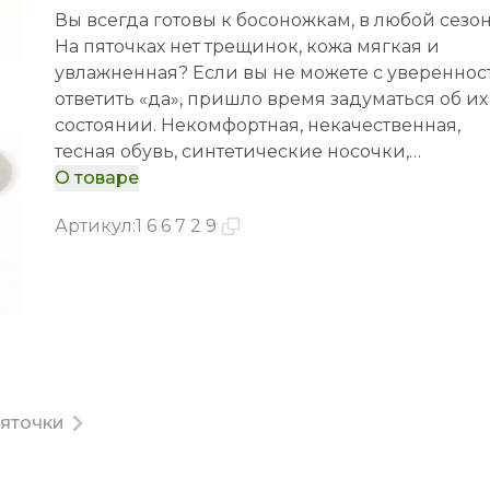
Вы всегда готовы к босоножкам, в любой сезо
На пяточках нет трещинок, кожа мягкая и
увлажненная? Если вы не можете с увереннос
ответить «да», пришло время задуматься об их
состоянии. Некомфортная, некачественная,
тесная обувь, синтетические носочки,
несоблюдение правил личной гигиены,
О товаре
пересушивание и переохлаждение стоп,
Артикул
:
166729
недостаточный уход – все это явные причины.
таком случае вернуть пяточкам мягкость помо
правильный уход с эффективными
косметическими средствами. Оцените
состояние своего организма в целом. Ведь
проблемы с кожей стоп зачастую могут быть
признаком нарушения работы печени и
кишечника, сбоя обменных процессов, в
яточки
частности обмена сахара, нехватки в организм
важных витаминов (в частности, А и Е), микро-