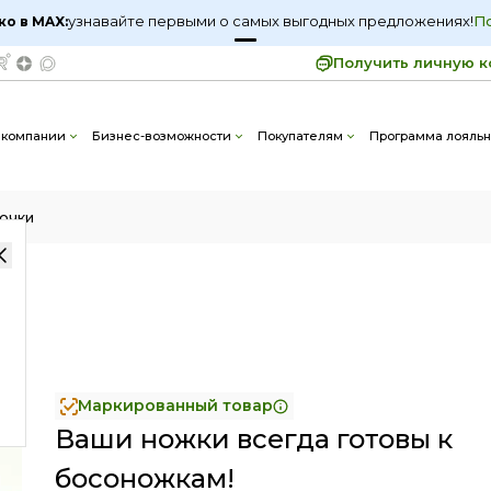
узнавайте первыми о самых выгодных предложениях!
узнавайте первыми о самых выгодных предложениях!
П
П
ко в MAX:
ко в MAX:
Получить личную к
20
 компании
Бизнес-возможности
Покупателям
Программа лояльн
очки
Маркированный товар
Ваши ножки всегда готовы к
босоножкам!