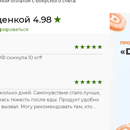
ой оплатой с бонусного счета.
ценкой 4.98
трироваться
 скинула 10 кг!!!
колько дней. Самочувствие стало лучше,
ась тяжесть после еды. Продукт удобно
ызвал. Могу рекомендовать тем, кто
ь общее самочувствие.