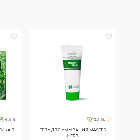
4.5 Б.
10.5 Б.
Г
ТИКА В
ГЕЛЬ ДЛЯ УМЫВАНИЯ MASTER
HERB
П