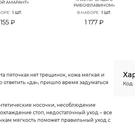
ОЙ АМАРАНТ»
РИБОФЛАВИНОМ»
БОРЕ
:
1
ШТ.
В НАБОРЕ
:
1
ШТ.
 155 ₽
1 177 ₽
Ха
На пяточках нет трещинок, кожа мягкая и
 ответить «да», пришло время задуматься
Код
синтетические носочки, несоблюдение
хлаждение стоп, недостаточный уход – все
очкам мягкость поможет правильный уход с