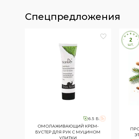
А также я пропила функциональный к
насыщенный витаминами комплекс для
спецпредложения
кордицепса. Капсулы с очень хорошей
селена, цинка — всё, что нужно для же
капсулы в день, утром и вечером, посл
Уже через 3 недели я начала замечать
увлажнённой, мелкие морщинки будто 
стала нравиться себе в зеркало. Было
«подтянулось». Что касается суставов 
смогла гулять подолгу без дискомфорт
перестали слоиться и ломаться, а вол
ухоженными.
После месяца приёма меня накрыло ч
ожидала, что эффект будет настолько 
6.5 Б.
поиграть в волейбол больше часа, не
ОМОЛАЖИВАЮЩИЙ КРЕМ-
тоже удивлены: до этого такой жизне
ПРО
БУСТЕР ДЛЯ РУК С МУЦИНОМ
Э
видели.
УЛИТКИ