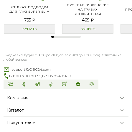
пищеварением или просто хотите поддержать
ПРОКЛАДКИ ЖЕНСКИЕ
ЖИДКАЯ ПОДВОДКА
организм — очень рекомендую попробовать. Это
НА ТРАВАХ
ПР
ДЛЯ ГЛАЗ SUPER SLIM
«НЕФРИТОВАЯ
не химия, а природная поддержка, которая
СВЕЖЕСТЬ» ДНЕВНЫЕ
755 ₽
469 ₽
реально работает 👍
СУПЕР
КУПИТЬ
КУПИТЬ
Ежедневно: будни с 08:00 до 21:00, сб-вс с 9:00 до 18:00 (Мск). Ответим на
любой вопрос
support@OBC24.com
,
8-800-700-70-95
8-905-724-84-65
Компания
Каталог
Покупателям