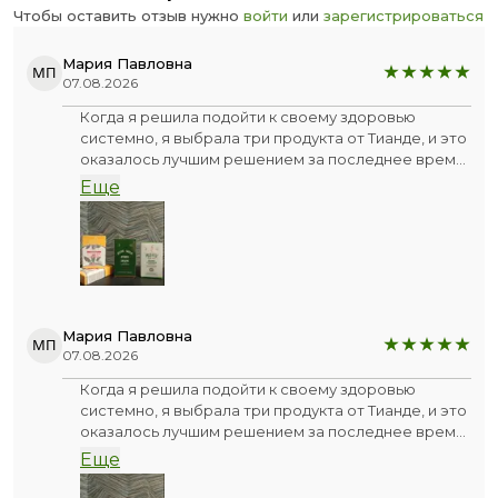
Чтобы оставить отзыв нужно
войти
или
зарегистрироваться
Мария Павловна
МП
07.08.2026
Когда я решила подойти к своему здоровью
системно, я выбрала три продукта от Тианде, и это
оказалось лучшим решением за последнее время.
Я не искала «волшебную таблетку», я искала
Еще
баланс и нашла его в этом трио.
💥Первое знакомство - Комплекс с грецким
орехом. После него появилась лёгкая
собранность, мысли стали чёткими, а память -
острее. Я заметила, что стала спокойнее
реагировать на стрессовые ситуации, будто
Мария Павловна
МП
внутри появился внутренний стержень. Очень
07.08.2026
ценю этот продукт за его природную мудрость.💯
Когда я решила подойти к своему здоровью
системно, я выбрала три продукта от Тианде, и это
💥Второй шаг - Артишок и Барбарис. Вот здесь я
оказалось лучшим решением за последнее время.
почувствовала настоящую «весеннюю» лёгкость.
Я не искала «волшебную таблетку», я искала
После еды перестала быть тяжесть, ушла
Еще
баланс и нашла его в этом трио.
сонливость, а цвет лица стал заметно свежее.
Ощущение, что внутренние фильтры организма