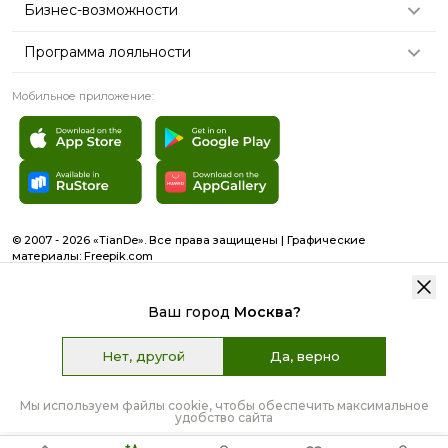
Бизнес-возможности
Программа лояльности
Мобильное приложение:
© 2007 - 2026 «TianDe». Все права защищены | Графические
материалы:
Freepik.com
Пользовательское соглашение
Карта сайта
Ваш город
Москва
?
Нет, другой
Да, верно
6 660 ₽
Цена:
76.8 Б
КУПИТЬ
Наличие:
10
Мы используем файлы cookie, чтобы обеспечить максимальное
удобство сайта