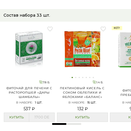
Состав набора
33
шт.
HIT!
7.8 Б.
1.4 Б.
ФИТОЧАЙ ДЛЯ ПЕЧЕНИ С
ПЕКТИНОВЫЙ КИСЕЛЬ С
ФИТ
РАСТОРОПШЕЙ «ДАРЫ
СОКОМ ОБЛЕПИХИ И
ПРЕБ
ШАМБАЛЫ»
ЯБЛОКАМИ «БАЛАНС»
В НАБОРЕ
:
1
ШТ.
В НАБОРЕ
:
15
ШТ.
В НА
537 ₽
132 ₽
КУПИТЬ
1700
DE
КУПИТЬ
К