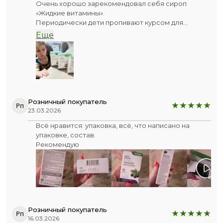
Очень хорошо зарекомендовал себя сироп
«Жидкие витамины».
Периодически дети пропивают курсом для
поддержания иммунитета. Заметила, что
Еще
ребятишки болеют реже и меньше, а простуда
проходит быстрее. Николай на следующей неделе
идёт в сад, поэтому заранее запаслись жидким
хвойным экстрактом. Надеюсь, адаптация (в том
числе иммунная) пройдёт спокойно, и иммунитет я
доверяю этим витаминам. Рекомендую.
Розничный покупатель
Рп
23.03.2026
Всё нравится: упаковка, всё, что написано на
упаковке, состав.
Рекомендую
Розничный покупатель
Рп
16.03.2026