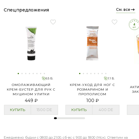
спецпредложения
см. все
6.5 Б.
1.1 Б.
ОМОЛАЖИВАЮЩИЙ
КРЕМ-УХОД ДЛЯ НОГ С
АКТ
КРЕМ-БУСТЕР ДЛЯ РУК С
РОЗМАРИНОМ И
ЗА
МУЦИНОМ УЛИТКИ
ПРОПОЛИСОМ
449 ₽
100 ₽
КУПИТЬ
1500
DE
КУПИТЬ
400
DE
Ежедневно: будни с 08:00 до 21:00, сб-вс с 9:00 до 18:00 (Мск). Ответим на