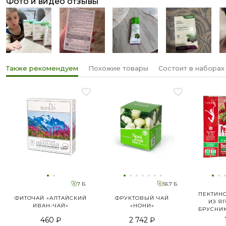
фото и видео отзывы
Также рекомендуем
Похожие товары
Состоит в наборах
7 Б.
56.7 Б.
ПЕКТИН
ФИТОЧАЙ «АЛТАЙСКИЙ
ФРУКТОВЫЙ ЧАЙ
ИЗ Я
ИВАН-ЧАЙ»
«НОНИ»
БРУСНИ
460 ₽
2 742 ₽