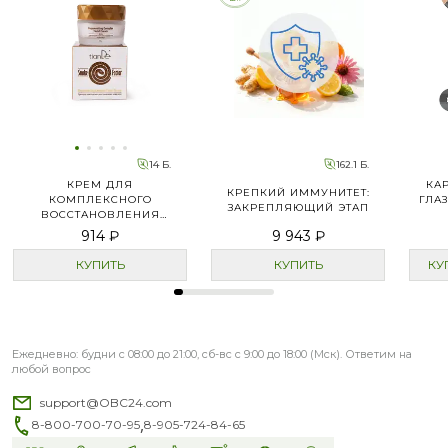
14 Б.
162.1 Б.
КРЕМ ДЛЯ
КА
КРЕПКИЙ ИММУНИТЕТ:
КОМПЛЕКСНОГО
ГЛАЗ
ЗАКРЕПЛЯЮЩИЙ ЭТАП
ВОССТАНОВЛЕНИЯ
КОЖИ ЛИЦА
914 ₽
9 943 ₽
КУПИТЬ
КУПИТЬ
КУ
Ежедневно: будни с 08:00 до 21:00, сб-вс с 9:00 до 18:00 (Мск). Ответим на
любой вопрос
support@OBC24.com
,
8-800-700-70-95
8-905-724-84-65