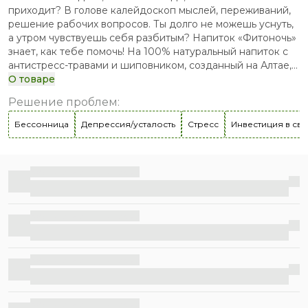
приходит? В голове калейдоскоп мыслей, переживаний,
решение рабочих вопросов. Ты долго не можешь уснуть,
а утром чувствуешь себя разбитым? Напиток «Фитоночь»
знает, как тебе помочь! На 100% натуральный напиток с
антистресс-травами и шиповником, созданный на Алтае,
поможет расслабиться перед сном, снять напряжение,
О товаре
полноценно отдохнуть ночью и проснуться с отличным
Решение проблем
:
настроением. Растительный комплекс в составе напитка
способствует стабилизации работы нервной системы,
Бессонница
Депрессия/усталость
Стресс
Инвестиция в св
восстановлению работы биоритмов и полноценному
отдыху. Формула средства обогащена глицином –
«антистрессовой» аминокислотой, витаминами и
Бесплатная доставка
пектином. Напиток не содержит усилителей вкуса,
консервантов, красителей и сахара. Только натуральные
компоненты! Пусть сон будет сладким!
Бесплатная доставка
Бесплатная доставка
Бесплатная доставка