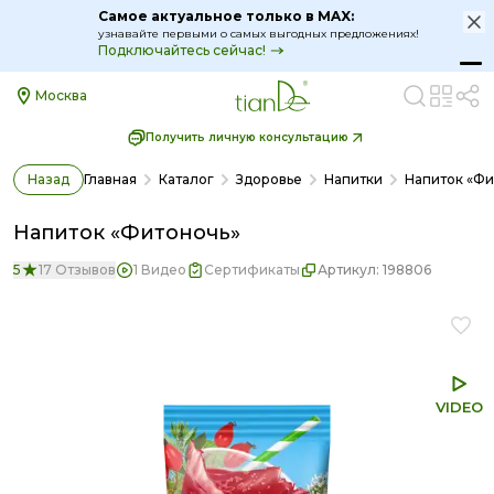
Самое актуальное только в MAX:
узнавайте первыми о самых выгодных предложениях!
Подключайтесь сейчас!
Москва
Получить личную консультацию
Назад
Главная
Каталог
Здоровье
Напитки
Напиток «Фи
Напиток «Фитоночь»
5
17 Отзывов
1 Видео
Сертификаты
Артикул:
198806
VIDEO