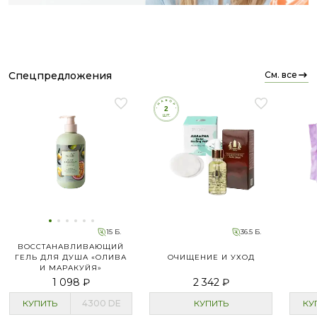
спецпредложения
см. все
15 Б.
36.5 Б.
ВОССТАНАВЛИВАЮЩИЙ
ГЕЛЬ ДЛЯ ДУША «ОЛИВА
ОЧИЩЕНИЕ И УХОД
И МАРАКУЙЯ»
1 098 ₽
2 342 ₽
КУПИТЬ
4300
DE
КУПИТЬ
КУ