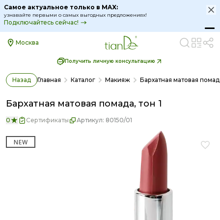
Бархатная матовая помада, тон 1 - описание, цена, отз
Самое актуальное только в MAX:
узнавайте первыми о самых выгодных предложениях!
Подключайтесь сейчас!
Москва
Получить личную консультацию
Назад
Главная
Каталог
Макияж
Бархатная матовая помада
Бархатная матовая помада, тон 1
0
Сертификаты
Артикул:
80150/01
NEW