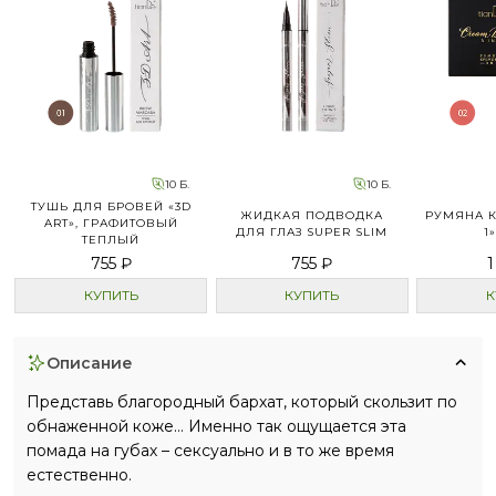
10 Б.
10 Б.
ТУШЬ ДЛЯ БРОВЕЙ «3D
ЖИДКАЯ ПОДВОДКА
РУМЯНА К
ART», ГРАФИТОВЫЙ
ДЛЯ ГЛАЗ SUPER SLIM
1
ТЕПЛЫЙ
755 ₽
755 ₽
1
КУПИТЬ
КУПИТЬ
К
описание
Представь благородный бархат, который скользит по
обнаженной коже… Именно так ощущается эта
помада на губах – сексуально и в то же время
естественно.