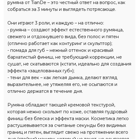
румяна от TianDe – это честный ответ на вопрос, как
поместится даже в миниатюрную сумочку и будет всегда
собраться за 3 минуты и выглядеть потрясающе.
с тобой. Один продукт – три роли – бесконечная
свобода! И только твои правила!
Они играют 3 роли, и каждую – на отлично:
- румяна – создают эффект естественного румянца,
свежего и отдохнувшего вида, без полос и пятен
(отлично работает как контуринг и скульптор);
- помада для губ – нежный оттенок и красивый
бархатистый финиш, не требующий коррекции, не
сушат, не скатываются (кстати, идеально для создания
эффекта «зацелованных губ»);
- тени для век – как легкая дымка, делают взгляд
выразительнее, не утяжеляя его, не осыпаются и
отлично держатся в течение дня.
Румяна обладают тающей кремовой текстурой,
которая нежно скользит по коже, оставляя пудровый
финиш без блеска и эффекта маски. Косметика легко
растушевывается за считаные секунды без видимых
границ и пятен, выглядит свежо на протяжении всего