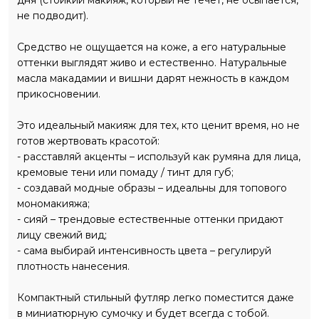
дня (стойкий макияж, который не течет, не осыпается,
не подводит).
Средство не ощущается на коже, а его натуральные
оттенки выглядят живо и естественно. Натуральные
масла макадамии и вишни дарят нежность в каждом
прикосновении.
Это идеальный макияж для тех, кто ценит время, но не
готов жертвовать красотой:
- расставляй акценты – используй как румяна для лица,
кремовые тени или помаду / тинт для губ;
- создавай модные образы – идеальны для топового
мономакияжа;
- сияй – трендовые естественные оттенки придают
лицу свежий вид;
- сама выбирай интенсивность цвета – регулируй
плотность нанесения.
Компактный стильный футляр легко поместится даже
в миниатюрную сумочку и будет всегда с тобой.