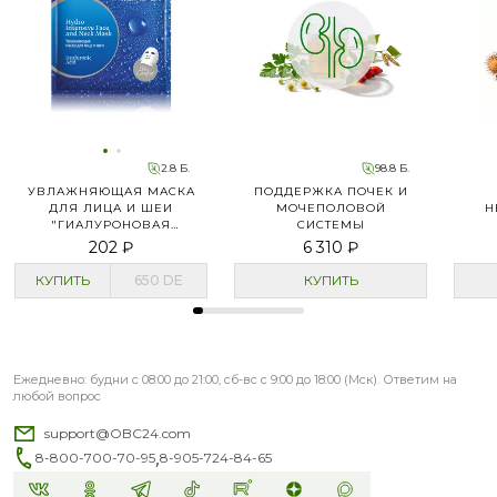
2.8 Б.
98.8 Б.
УВЛАЖНЯЮЩАЯ МАСКА
ПОДДЕРЖКА ПОЧЕК И
ДЛЯ ЛИЦА И ШЕИ
МОЧЕПОЛОВОЙ
Н
"ГИАЛУРОНОВАЯ
СИСТЕМЫ
КИСЛОТА" PRO-COMFORT
202 ₽
6 310 ₽
КУПИТЬ
650
DE
КУПИТЬ
Ежедневно: будни с 08:00 до 21:00, сб-вс с 9:00 до 18:00 (Мск). Ответим на
любой вопрос
support@OBC24.com
,
8-800-700-70-95
8-905-724-84-65