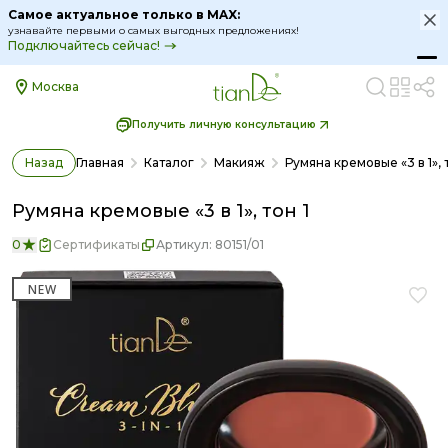
Румяна кремовые «3 в 1», тон 1 - описание, цена, отзыв
Самое актуальное только в MAX:
узнавайте первыми о самых выгодных предложениях!
Подключайтесь сейчас!
Москва
Получить личную консультацию
Назад
Главная
Каталог
Макияж
Румяна кремовые «3 в 1», т
Румяна кремовые «3 в 1», тон 1
0
Сертификаты
Артикул:
80151/01
NEW