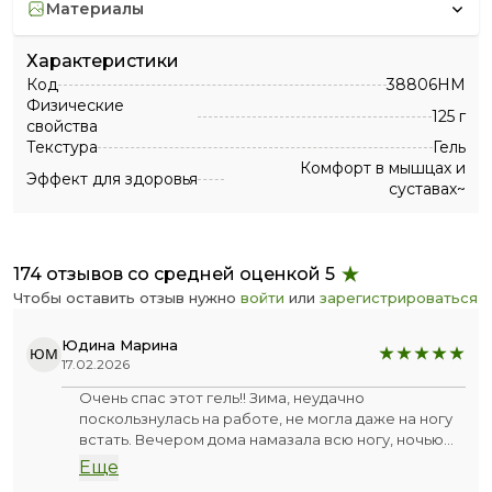
материалы
Характеристики
Код
38806HM
Физические
125 г
свойства
Текстура
Гель
Комфорт в мышцах и
Эффект для здоровья
суставах~
174 отзывов со средней оценкой 5
Чтобы оставить отзыв нужно
войти
или
зарегистрироваться
Юдина Марина
ЮМ
17.02.2026
Очень спас этот гель!! Зима, неудачно
поскользнулась на работе, не могла даже на ногу
встать. Вечером дома намазала всю ногу, ночью
просыпалась опять намазала. Утром я очень
Еще
обрадовалась, что могла хромать без резкой