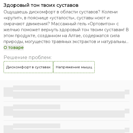
Здоровый тон твоих суставов
Ощущаешь дискомфорт в области суставов? Колени
«крутит», в пояснице «усталость», суставы ноют и
омрачают движения? Массажный гель «Ортовитон» с
желчью поможет вернуть здоровый тон твоим суставам! В
этом продукте, созданном на Алтае, содержатся сила
природы, могущество травяных экстрактов и натуральных
масел. Активные компоненты «Ортовитона» обладают
О товаре
хондропротекторными свойствами. Благодаря им
Решение проблем
:
средство действует прицельно! Его можно использовать
регулярно в качестве профилактики проблем с
Дискомфорт в суставах
Напряжение мышц
суставами, как средство защиты от спортивных травм, а
также для массажа, если проблемы уже есть. «Ортовитон»
не жжет ни руки, ни тело. Заботься о себе, оставайся
Бесплатная доставка
активным!
Бесплатная доставка
Бесплатная доставка