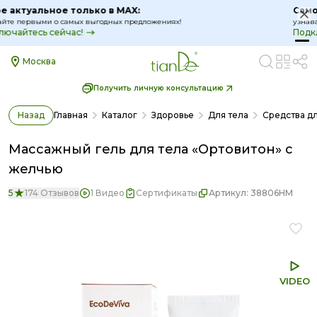
Самое актуальное только в MAX:
узнавайте первыми о самых выгодных предложениях!
Подключайтесь сейчас!
Москва
Получить личную консультацию
Назад
Главная
Каталог
Здоровье
Для тела
Средства дл
Массажный гель для тела «Ортовитон» с
желчью
5
174 Отзывов
1 Видео
Сертификаты
Артикул:
38806HM
VIDEO