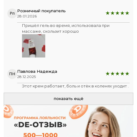
боли. Ещё в течении двух дней мазала по 3раза.. И
никакой ужасной боли от растяжения))
Розничный покупатель
Рп
28.01.2026
Пришёл гель во время, использовала при
массаже, скользит хорошо
Павлова Надежда
ПН
28.12.2025
Этот крем работает, боль и отёк в коленях уходит .
показать ещё