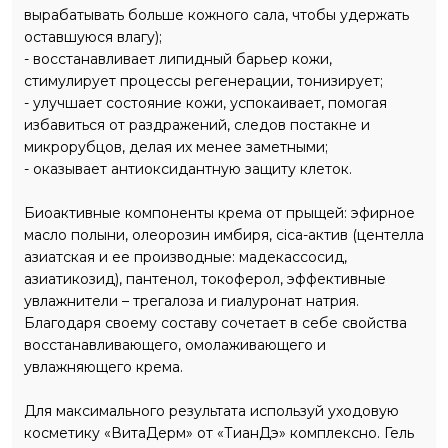
вырабатывать больше кожного сала, чтобы удержать
оставшуюся влагу);
- восстанавливает липидный барьер кожи,
стимулирует процессы регенерации, тонизирует;
- улучшает состояние кожи, успокаивает, помогая
избавиться от раздражений, следов постакне и
микрорубцов, делая их менее заметными;
- оказывает антиоксидантную защиту клеток.
Биоактивные компоненты крема от прыщей: эфирное
масло полыни, олеорозин имбиря, сica-актив (центелла
азиатская и ее производные: мадекассосид,
азиатикозид), пантенол, токоферол, эффективные
увлажнители – трегалоза и гиалуронат натрия.
Благодаря своему составу сочетает в себе свойства
восстанавливающего, омолаживающего и
увлажняющего крема.
Для максимального результата используй уходовую
косметику «ВитаДерм» от «ТианДэ» комплексно. Гель