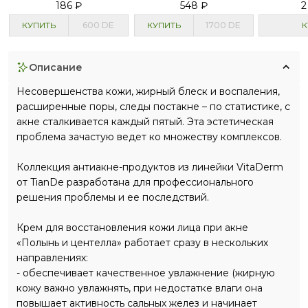
186 ₽
548 ₽
2
КУПИТЬ
600
DE
КУПИТЬ
1700
DE
К
описание
Несовершенства кожи, жирный блеск и воспаления,
расширенные поры, следы постакне – по статистике, с
акне сталкивается каждый пятый. Эта эстетическая
проблема зачастую ведет ко множеству комплексов.
Коллекция антиакне-продуктов из линейки VitaDerm
от TianDe разработана для профессионального
решения проблемы и ее последствий.
Крем для восстановления кожи лица при акне
«Полынь и центелла» работает сразу в нескольких
направлениях:
- обеспечивает качественное увлажнение (жирную
кожу важно увлажнять, при недостатке влаги она
повышает активность сальных желез и начинает