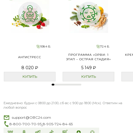
108.4 Б.
72.4 Б.
ПРОГРАММА «ОРВИ: 1
КРЕ
АНТИСТРЕСС
ЭТАП – ОСТРАЯ СТАДИЯ»
8 020 ₽
5 149 ₽
КУПИТЬ
КУПИТЬ
Ежедневно: будни с 08:00 до 21:00, сб-вс с 9:00 до 18:00 (Мск). Ответим на
любой вопрос
support@OBC24.com
,
8-800-700-70-95
8-905-724-84-65