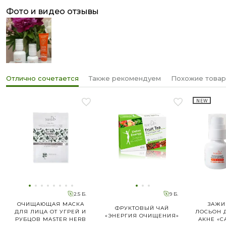
лица, крем для восстановления кожи лица – в отличие от
фото и видео отзывы
базового ухода эти средства обеспечивают более
профессиональный подход к решению проблемы акне, а
также более широкий спектр действия благодаря
комплексному восстановлению кожи.
Отлично сочетается
Также рекомендуем
Похожие това
NEW
2.5 Б.
9 Б.
ОЧИЩАЮЩАЯ МАСКА
ЗАЖ
ФРУКТОВЫЙ ЧАЙ
ДЛЯ ЛИЦА ОТ УГРЕЙ И
ЛОСЬОН 
«ЭНЕРГИЯ ОЧИЩЕНИЯ»
РУБЦОВ MASTER HERB
АКНЕ «С