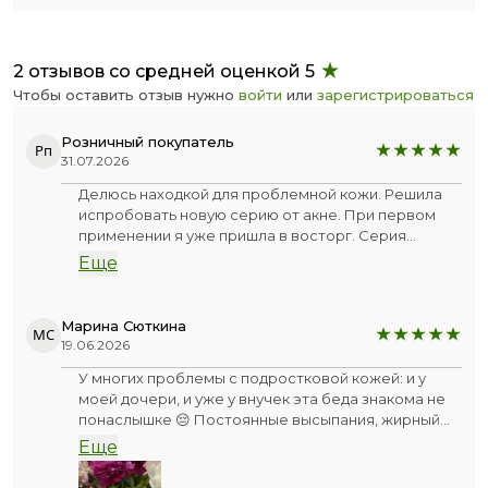
2 отзывов со средней оценкой 5
Чтобы оставить отзыв нужно
войти
или
зарегистрироваться
Розничный покупатель
Рп
31.07.2026
Делюсь находкой для проблемной кожи. Решила
испробовать новую серию от акне. При первом
применении я уже пришла в восторг. Серия
оказалась очень приятной в использовании,
Еще
удобной. А запах - это нечто особенное, с
восточными мотивами! На третий день
использования высыпания практически прошли.
Марина Сюткина
МС
Пользовалась около недели. Мне очень
19.06.2026
понравилась эта серия.
У многих проблемы с подростковой кожей: и у
моей дочери, и уже у внучек эта беда знакома не
понаслышке 😔 Постоянные высыпания, жирный
блеск, а потом ещё и следы остаются… И сама я с
Еще
ужасом вспоминаю свои попытки всё подсушить.