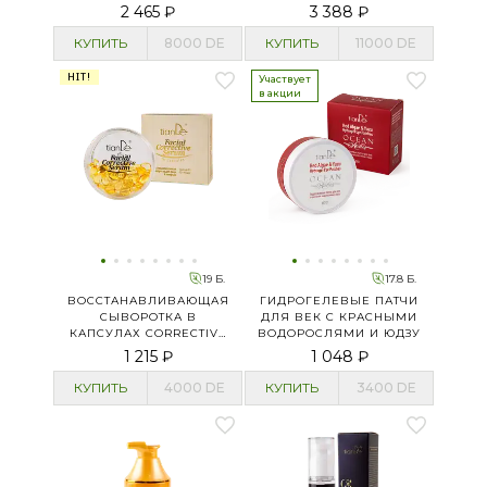
ГЛУБОКОГО
2 465 ₽
3 388 ₽
ОБНОВЛЕНИЯ
КУПИТЬ
8000
DE
КУПИТЬ
11000
DE
HIT!
Участвует
в акции
19 Б.
17.8 Б.
ВОССТАНАВЛИВАЮЩАЯ
ГИДРОГЕЛЕВЫЕ ПАТЧИ
СЫВОРОТКА В
ДЛЯ ВЕК С КРАСНЫМИ
КАПСУЛАХ CORRECTIVE
ВОДОРОСЛЯМИ И ЮДЗУ
SERUM
1 215 ₽
1 048 ₽
КУПИТЬ
4000
DE
КУПИТЬ
3400
DE