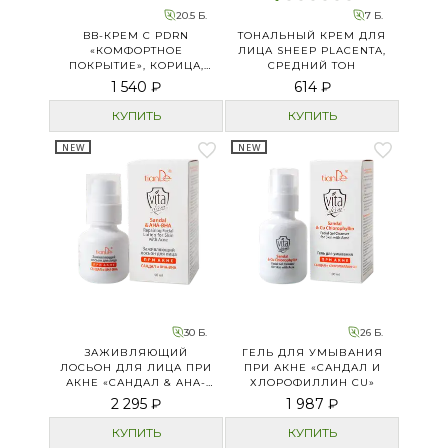
20.5 Б.
7 Б.
BB-КРЕМ C PDRN
ТОНАЛЬНЫЙ КРЕМ ДЛЯ
«КОМФОРТНОЕ
ЛИЦА SHEEP PLACENTA,
ПОКРЫТИЕ», КОРИЦА,
СРЕДНИЙ ТОН
ТОН 3
1 540 ₽
614 ₽
КУПИТЬ
КУПИТЬ
NEW
NEW
30 Б.
26 Б.
ЗАЖИВЛЯЮЩИЙ
ГЕЛЬ ДЛЯ УМЫВАНИЯ
ЛОСЬОН ДЛЯ ЛИЦА ПРИ
ПРИ АКНЕ «САНДАЛ И
АКНЕ «САНДАЛ & AHA-
ХЛОРОФИЛЛИН CU»
BHA»
2 295 ₽
1 987 ₽
КУПИТЬ
КУПИТЬ