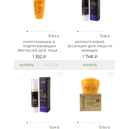
16.5 Б.
28 Б.
УКРЕПЛЯЮЩАЯ И
КОЛЛАГЕНОВАЯ
ПОДТЯГИВАЮЩАЯ
ЭССЕНЦИЯ ДЛЯ ЛИЦА ОТ
ЭМУЛЬСИЯ ДЛЯ ЛИЦА И
МОРЩИН
ШЕИ COLLAGEN ACTIVE
1 352 ₽
1 748 ₽
КУПИТЬ
4500
DE
КУПИТЬ
24 Б.
15.5 Б.