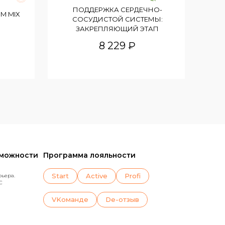
ПОДДЕРЖКА СЕРДЕЧНО-
M MIX
СОСУДИСТОЙ СИСТЕМЫ:
ЗАКРЕПЛЯЮЩИЙ ЭТАП
8 229 ₽
зможности
Программа лояльности
Start
Active
Profi
рьера.
C
VKoманде
De-отзыв