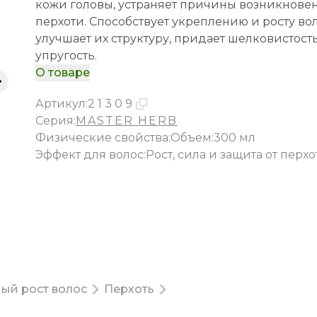
кожи головы, устраняет причины возникнове
перхоти. Способствует укреплению и росту вол
улучшает их структуру, придает шелковистост
упругость.
О товаре
Артикул
:
21309
Серия:
MASTER HERB
Физические свойства
:
Объем:300 мл
Эффект для волос
:
Рост, сила и защита от перх
ый рост волос
Перхоть