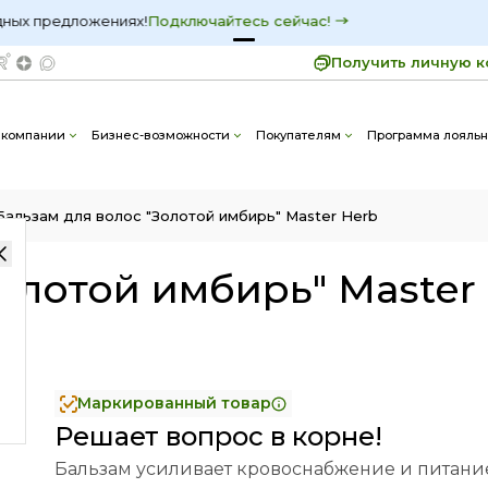
узнавайте первыми о самых выгодных предложениях!
П
ко в MAX:
Получить личную к
 "Золотой имбирь" Master Herb
1 058
 компании
Бизнес-возможности
Покупателям
Программа лояльн
Бальзам для волос "Золотой имбирь" Master Herb
олотой имбирь" Master
Маркированный товар
Решает вопрос в корне!
Бальзам усиливает кровоснабжение и питани