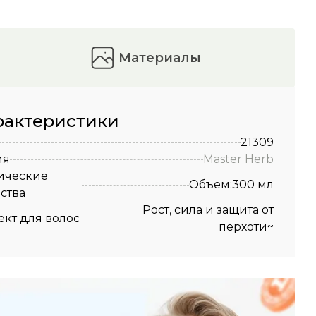
материалы
рактеристики
21309
ия
Master Herb
ические
Объем:300 мл
ства
Рост, сила и защита от
кт для волос
перхоти~