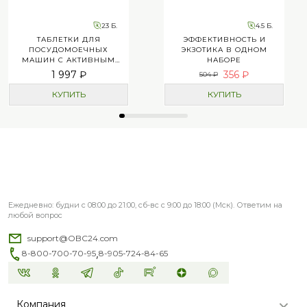
23 Б.
4.5 Б.
ТАБЛЕТКИ ДЛЯ
ЭФФЕКТИВНОСТЬ И
ПОСУДОМОЕЧНЫХ
ЭКЗОТИКА В ОДНОМ
МАШИН С АКТИВНЫМ
НАБОРЕ
КИСЛОРОДОМ OXI HIT
1 997 ₽
356 ₽
504 ₽
КУПИТЬ
КУПИТЬ
Ежедневно: будни с 08:00 до 21:00, сб-вс с 9:00 до 18:00 (Мск). Ответим на
любой вопрос
support@OBC24.com
,
8-800-700-70-95
8-905-724-84-65
Компания