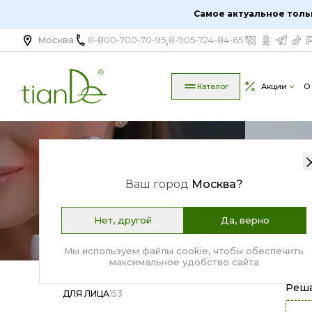
Аксессуары для косметики | Купить косметические аксе
Самое актуальное толь
Самое актуальное толь
,
Москва
8-800-700-70-95
8-905-724-84-65
Каталог
Акции
О
К
Ваш город
Москва
?
Нет, другой
Да, верно
Мы используем файлы cookie, чтобы обеспечить
максимальное удобство сайта
Реш
ДЛЯ ЛИЦА
153