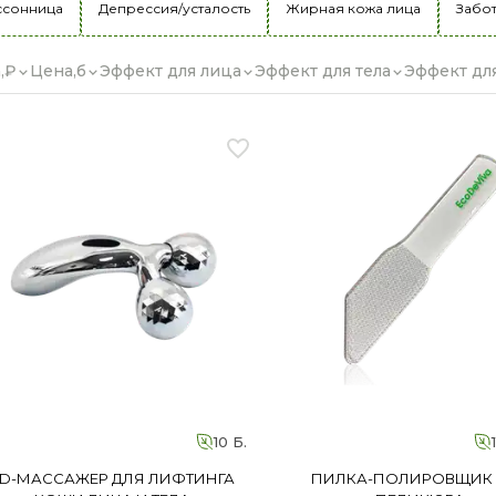
ссонница
Депрессия/усталость
Жирная кожа лица
Забот
,₽
Цена,б
Эффект для лица
Эффект для тела
Эффект дл
«Клуб здоровья и
красоты 2.0» в июле!
ы хотели – мы снова запустили!
Подробнее
10 Б.
D-МАССАЖЕР ДЛЯ ЛИФТИНГА
ПИЛКА-ПОЛИРОВЩИК 