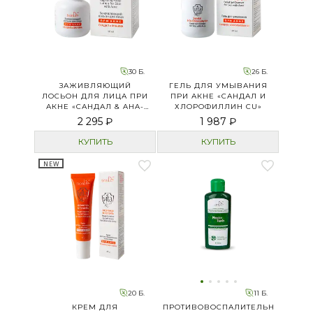
30 Б.
26 Б.
ЗАЖИВЛЯЮЩИЙ
ГЕЛЬ ДЛЯ УМЫВАНИЯ
ЛОСЬОН ДЛЯ ЛИЦА ПРИ
ПРИ АКНЕ «САНДАЛ И
АКНЕ «САНДАЛ & AHA-
ХЛОРОФИЛЛИН CU»
BHA»
2 295 ₽
1 987 ₽
КУПИТЬ
КУПИТЬ
NEW
20 Б.
11 Б.
КРЕМ ДЛЯ
ПРОТИВОВОСПАЛИТЕЛЬНЫЙ