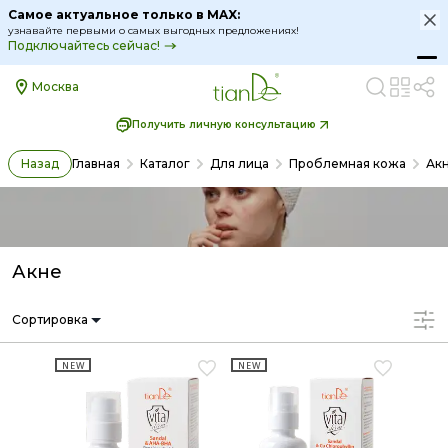
Акне для проблемной кожи лица | Косметические средст
Самое актуальное только в MAX:
узнавайте первыми о самых выгодных предложениях!
Подключайтесь сейчас!
Москва
Получить личную консультацию
Назад
Главная
Каталог
Для лица
Проблемная кожа
Ак
Акне
Сортировка
NEW
NEW