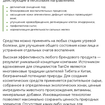
действующие в нескольких направлениях:
деликатное очищение пор;
блокирование воспалительных процессов;
насыщение кожи элементами, дефицит которых провоцирует
акне;
улучшение кровообращения, регенерации клеток эпидермиса;
профилактика сыпи;
нормализация деятельности сальных желез.
Средства можно применять на любых стадиях угревой
болезни, для улучшения общего состояния кожи лица и
устранения отдельных очагов воспаления.
Высокая эффективность любого брендового продукта —
результат уникальной концепции компании. Источником
вдохновения для специалистов TianDe являются
многовековые традиции целителей Тибета и Китая,
безграничный потенциал природы. Для создания
косметических средств применяется растительное сырье,
собранное в определенных экологических зонах, ценные
ингредиенты животного происхождения, витамины,
минеральные добавки. Инновационные технологии
позволяют максимально сохранить ценность природных
элементов. Отсутствие каких-либо чуждых для