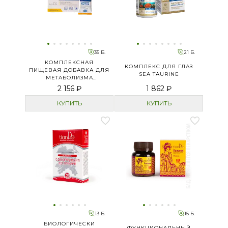
35 Б.
21 Б.
КОМПЛЕКСНАЯ
КОМПЛЕКС ДЛЯ ГЛАЗ
ПИЩЕВАЯ ДОБАВКА ДЛЯ
SEA TAURINE
МЕТАБОЛИЗМА
«ФОСФОЛИПИДНЫЙ
2 156 ₽
1 862 ₽
ФАКТОР»
КУПИТЬ
КУПИТЬ
13 Б.
15 Б.
БИОЛОГИЧЕСКИ
ФУНКЦИОНАЛЬНЫЙ