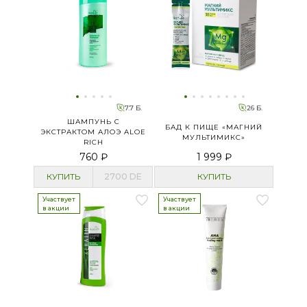
7.7 Б.
26 Б.
ШАМПУНЬ C
БАД К ПИЩЕ «МАГНИЙ
ЭКСТРАКТОМ АЛОЭ ALOE
МУЛЬТИМИКС»
RICH
760 ₽
1 999 ₽
КУПИТЬ
2700
DE
КУПИТЬ
Участвует
Участвует
в акции
в акции