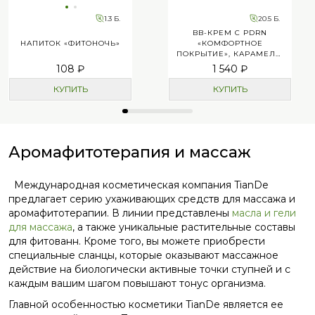
1.3 Б.
20.5 Б.
BB-КРЕМ C PDRN
НАПИТОК «ФИТОНОЧЬ»
«КОМФОРТНОЕ
ПОКРЫТИЕ», КАРАМЕЛЬ,
ТОН 2
108 ₽
1 540 ₽
КУПИТЬ
КУПИТЬ
Аромафитотерапия и массаж
Международная косметическая компания TianDe
предлагает серию ухаживающих средств для массажа и
аромафитотерапии. В линии представлены
масла и гели
для массажа
, а также уникальные растительные составы
для фитованн. Кроме того, вы можете приобрести
специальные сланцы, которые оказывают массажное
действие на биологически активные точки ступней и с
каждым вашим шагом повышают тонус организма.
Главной особенностью косметики TianDe является ее