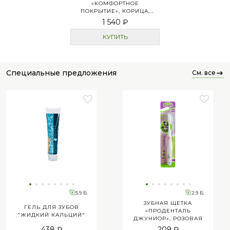
«КОМФОРТНОЕ
ПОКРЫТИЕ», КОРИЦА,
ТОН 3
1 540 ₽
КУПИТЬ
специальные предложения
см. все
5.9 Б.
2.9 Б.
ЗУБНАЯ ЩЕТКА
ГЕЛЬ ДЛЯ ЗУБОВ
«ПРОДЕНТАЛЬ
"ЖИДКИЙ КАЛЬЦИЙ"
ДЖУНИОР», РОЗОВАЯ
438 ₽
209 ₽