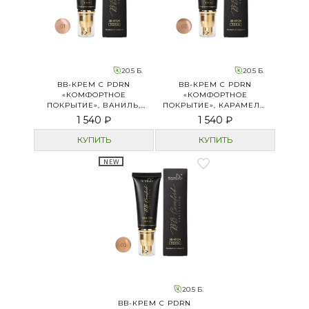
20.5 Б.
20.5 Б.
BB-КРЕМ C PDRN
BB-КРЕМ C PDRN
«КОМФОРТНОЕ
«КОМФОРТНОЕ
ПОКРЫТИЕ», ВАНИЛЬ,
ПОКРЫТИЕ», КАРАМЕЛЬ,
ТОН 1
ТОН 2
1 540 ₽
1 540 ₽
КУПИТЬ
КУПИТЬ
NEW
20.5 Б.
BB-КРЕМ C PDRN