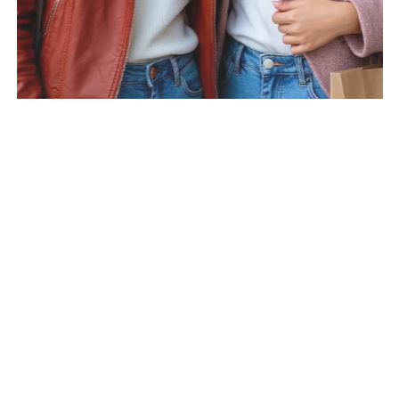
16.5 Б.
15.5 Б.
УКРЕПЛЯЮЩАЯ И
ИНТЕНСИВНЫЙ
ПОДТЯГИВАЮЩАЯ
ЛИФТИНГ-КРЕМ
ЭМУЛЬСИЯ ДЛЯ ЛИЦА И
COLLAGEN ACTIVE
ШЕИ COLLAGEN ACTIVE
1 352 ₽
1 346 ₽
КУПИТЬ
4500
DE
КУПИТЬ
4500
DE
19 Б.
16.5 Б.
ЛИФТИНГ-КРЕМ ДЛЯ
МОДЕЛИРУЮЩИЙ ГЕЛЬ