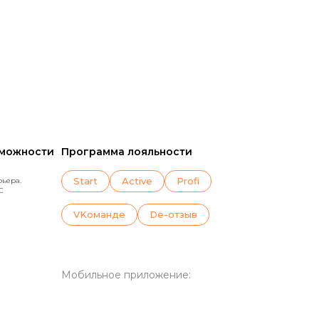
зможности
Программа лояльности
Start
Active
Profi
рьера.
C
VKoманде
De-отзыв
Мобильное приложение: