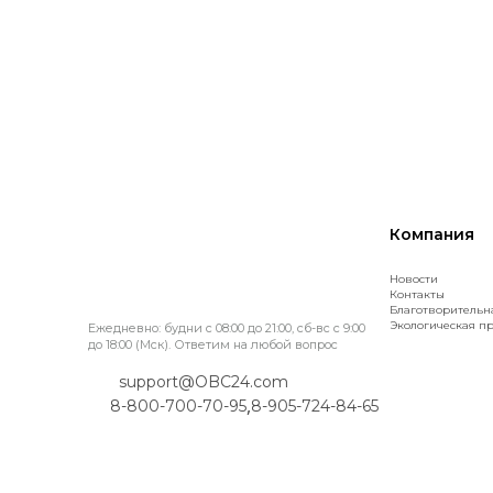
Компания
Новости
Контакты
Благотворительн
Экологическая п
Ежедневно: будни с 08:00 до 21:00, сб-вс с 9:00
до 18:00 (Мск). Ответим на любой вопрос
support@OBC24.com
,
8-800-700-70-95
8-905-724-84-65