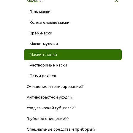
Маски
32
Гель-маски
Коллагеновые маски
Крем-маски
Маски-муляжи
Маски-пленки
Растворимые маски
Патчи для век
Очищение и тонизирование
31
Антивозрастной уход
44
Уход за кожей губ, глаз
23
Глубокое очищение
10
Специальные средства и приборы
12