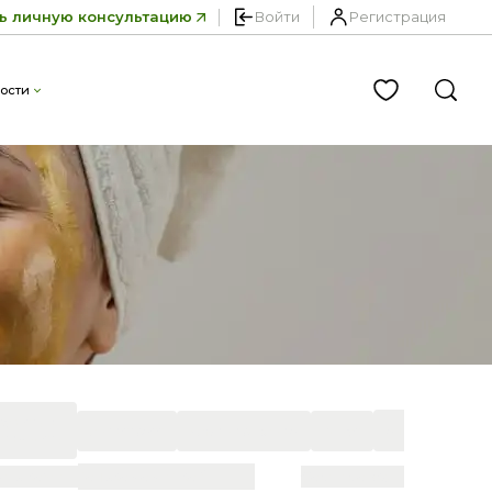
ь личную консультацию
Войти
Регистрация
ости
ругость и
антистресс
ламинирование
тонус
ещё
стичность
сть кожи
Только со сидкой
Сортировка