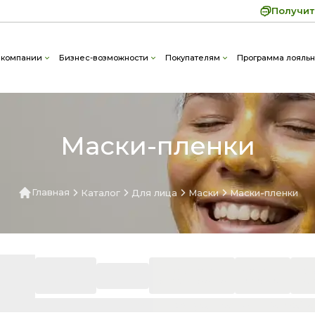
Получит
 компании
Бизнес-возможности
Покупателям
Программа лояльн
Маски-пленки
Главная
Каталог
Для лица
Маски
Маски-пленки
ита от
коррекция
питание и
свежесть
уп
UF-
лифтинг
морщин
восстановление
и сияние
эла
учения
,₽
Цена,Б.
Компоненты
Серия
Текстура
Возраст
Потребно