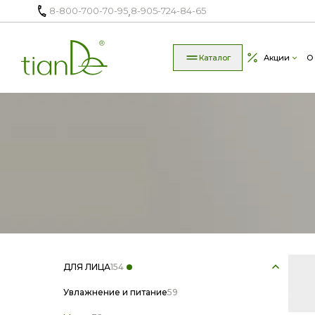
,
8-800-700-70-95
8-905-724-84-65
Каталог
Акции
О
защ
ДЛЯ ЛИЦА
154
изл
Увлажнение и питание
59
Цена