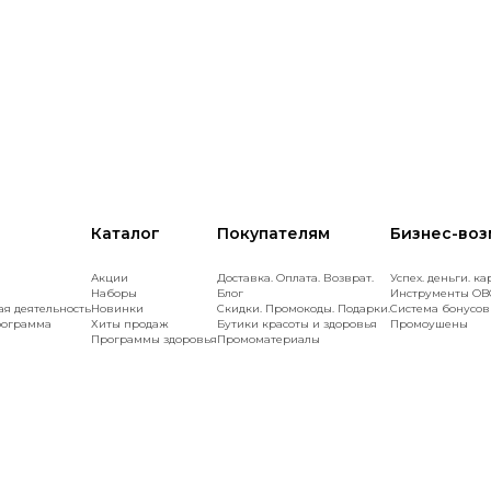
Каталог
Покупателям
Бизнес-во
Акции
Доставка. Оплата. Возврат.
Успех. деньги. ка
Наборы
Блог
Инструменты OB
ая деятельность
Новинки
Скидки. Промокоды. Подарки.
Cистема бонусов
рограмма
Хиты продаж
Бутики красоты и здоровья
Промоушены
Программы здоровья
Промоматериалы