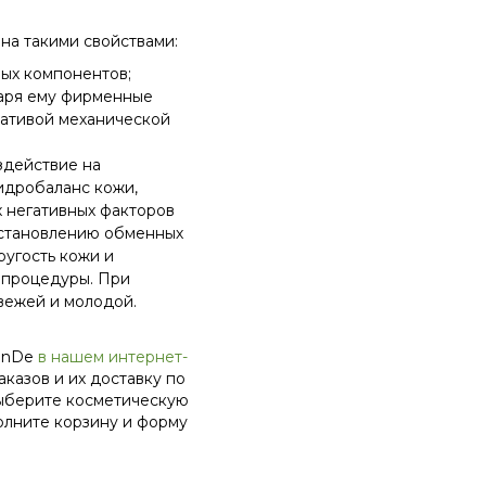
на такими свойствами:
ых компонентов;
аря ему фирменные
нативой механической
здействие на
идробаланс кожи,
 негативных факторов
сстановлению обменных
ругость кожи и
 процедуры. При
вежей и молодой.
ianDe
в нашем интернет-
казов и их доставку по
выберите косметическую
полните корзину и форму