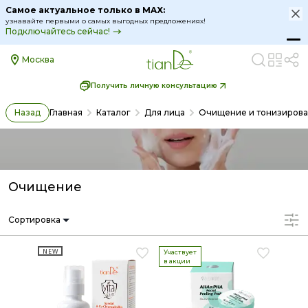
Самое актуальное только в MAX:
узнавайте первыми о самых выгодных предложениях!
Подключайтесь сейчас!
Москва
Получить личную консультацию
Назад
Главная
Каталог
Для лица
Очищение и тонизиров
Очищение
Сортировка
NEW
Участвует
в акции