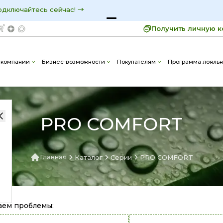
узнавайте первыми о самых выгодных предложениях!
П
ко в MAX:
Получить личную к
 компании
Бизнес-возможности
Покупателям
Программа лояльн
PRO COMFORT
Главная
Каталог
Серии
PRO COMFORT
аем проблемы
: