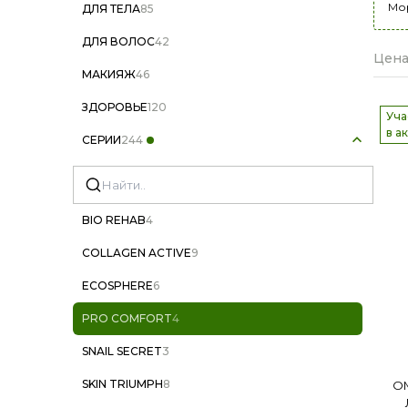
Мо
ДЛЯ ТЕЛА
85
ДЛЯ ВОЛОС
42
Цена
МАКИЯЖ
46
ЗДОРОВЬЕ
120
Уча
в а
СЕРИИ
244
BIO REHAB
4
COLLAGEN ACTIVE
9
ECOSPHERE
6
PRO COMFORT
4
SNAIL SECRET
3
SKIN TRIUMPH
8
О