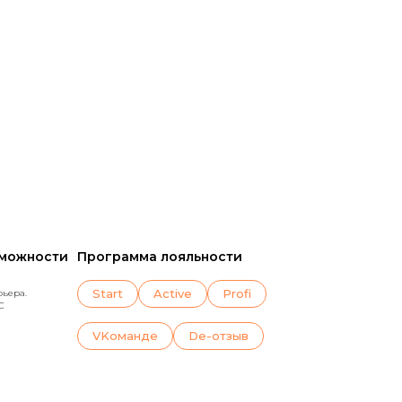
зможности
Программа лояльности
Start
Active
Profi
рьера.
C
VKoманде
De-отзыв