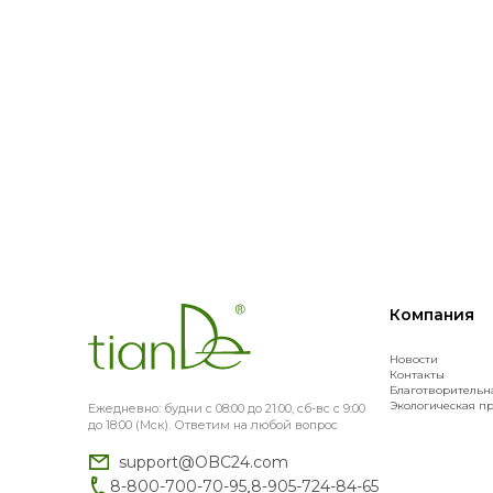
Компания
Новости
Контакты
Благотворительн
Экологическая п
Ежедневно: будни с 08:00 до 21:00, сб-вс с 9:00
до 18:00 (Мск). Ответим на любой вопрос
support@OBC24.com
,
8-800-700-70-95
8-905-724-84-65