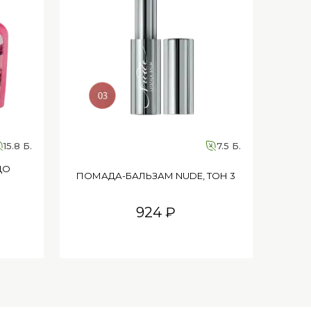
15.8 Б.
7.5 Б.
ДО
СНИ
ПОМАДА-БАЛЬЗАМ NUDE, ТОН 3
924 ₽