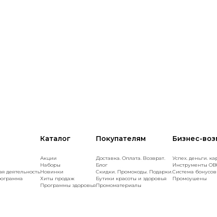
Каталог
Покупателям
Бизнес-во
Акции
Доставка. Оплата. Возврат.
Успех. деньги. ка
Наборы
Блог
Инструменты OB
ая деятельность
Новинки
Скидки. Промокоды. Подарки.
Cистема бонусов
рограмма
Хиты продаж
Бутики красоты и здоровья
Промоушены
Программы здоровья
Промоматериалы