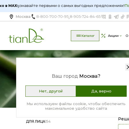
Самое актуальное толь
,
Москва
8-800-700-70-95
8-905-724-84-65
Каталог
Акции
О
Ваш город
Москва
?
Нет, другой
Да, верно
Мы используем файлы cookie, чтобы обеспечить
максимальное удобство сайта
Реш
ДЛЯ ЛИЦА
154