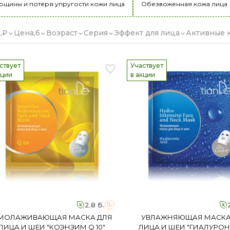
рщины и потеря упругости кожи лица
Обезвоженная кожа лица
,₽
Цена,б
Возраст
Серия
Эффект для лица
Активные 
ствует
Участвует
кции
в акции
2.8 Б.
МОЛАЖИВАЮЩАЯ МАСКА ДЛЯ
УВЛАЖНЯЮЩАЯ МАСКА
ЛИЦА И ШЕИ "КОЭНЗИМ Q 10"
ЛИЦА И ШЕИ "ГИАЛУРО