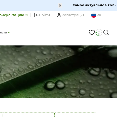
одключайтесь сейчас!
онсультацию
Войти
Регистрация
Ru
ости