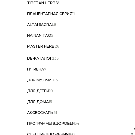
TIBETAN HERBS
5
ПЛАЦЕНТАРНАЯ СЕРИЯ
11
ALTAI SACRAL
8
HAINAN TAO
5
MASTER HERB
26
SPA TECHNOLOGY
26
DE-КАТАЛОГ
235
ДАРЫ ШАМБАЛЫ
10
ГИГИЕНА
71
PRO VISAGE
7
ДЛЯ МУЖЧИН
13
SNAKE FACTOR
14
ДЛЯ ДЕТЕЙ
10
Fucoidan
9
ДЛЯ ДОМА
15
Ocean Riches
8
АКСЕССУАРЫ
51
Dr. Taiga
9
ПРОГРАММЫ ЗДОРОВЬЯ
54
VITA DERM
9
Л
СПЕЦПРЕДЛОЖЕНИЯ
160