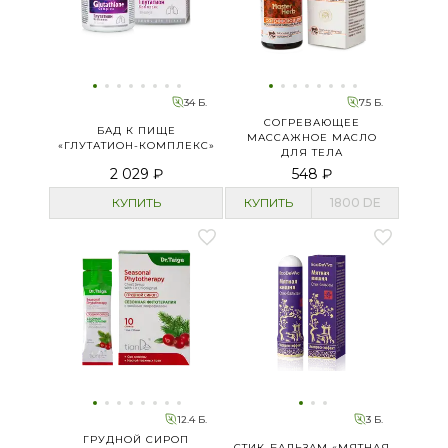
34 Б.
7.5 Б.
СОГРЕВАЮЩЕЕ
БАД К ПИЩЕ
МАССАЖНОЕ МАСЛО
«ГЛУТАТИОН-КОМПЛЕКС»
ДЛЯ ТЕЛА
2 029 ₽
548 ₽
КУПИТЬ
КУПИТЬ
1800
DE
12.4 Б.
3 Б.
ГРУДНОЙ СИРОП
СТИК-БАЛЬЗАМ «МЯТНАЯ