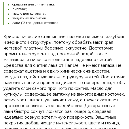
средства для снятия лака;
пилочки;
масло для кутикулы;
защитные покрытия;
лаки (12 трендовых оттенков).
Кристаллические стеклянные пилочки не имеют зазубрин
и зернистой структуры, поэтому обрабатывают края
ногтевой пластины бережно, аккуратно. Достаточно
промыть инструмент под проточной водой после
маникюра, и пилочка вновь станет идеально чистой.
Средства для снятия лака от TianDe не имеют запаха, не
содержат ацетона и едких химических жидкостей,
вредно воздействующих на структуру ногтей. Достаточно
намочить ногти и провести диском по поверхности, чтобы
удалить слой самого прочного покрытия. Масло для
кутикулы, содержащее вытяжку из виноградных косточек,
размягчает, питает, увлажняет кожу, а также оказывает
противовоспалительное воздействие. Декоративные
лаки быстро сохнут, ложатся равномерно, создавая
идеально ровную эстетичную поверхность. Защитные
покрытия, добавляющие интенсивность цвета и глянца,
надежно предохраняют лаковую основу от царапин и