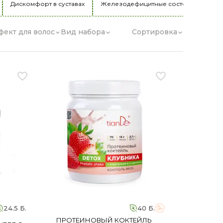
Дискомфорт в суставах
Железодефицитные состояния
Ж
фект для волос
Вид набора
Сортировка
24.5 Б.
40 Б.
ПРОТЕИНОВЫЙ КОКТЕЙЛЬ