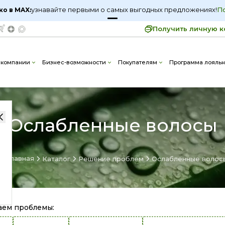
узнавайте первыми о самых выгодных предложениях!
узнавайте первыми о самых выгодных предложениях!
П
П
ко в MAX:
ко в MAX:
Получить личную к
 компании
Бизнес-возможности
Покупателям
Программа лояльн
Ослабленные волосы
Главная
Каталог
Решение проблем
Ослабленные волос
аем проблемы
: