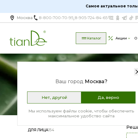
Ослабленные волосы | TianDe
Самое актуальное толь
Самое актуальное толь
,
Москва
8-800-700-70-95
8-905-724-84-65
Каталог
Акции
О
Ваш город
Москва
?
Нет, другой
Да, верно
Мы используем файлы cookie, чтобы обеспечить
максимальное удобство сайта
Реш
ДЛЯ ЛИЦА
154