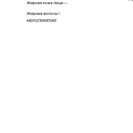
Жирная кожа лица
44
Жирные волосы
15
МЕРОПРИЯТИЯ
1
Забота о глазах и зрении
9
Заложенность носа
11
Зашлакованность организма
45
Защита сердечно-сосудистой системы
19
Зубной налет
21
Климактерический период
15
Кровоточивость/воспаление десен
12
Кудрявые вьющиеся волосы
11
Лишний вес
44
Медленный рост волос
15
Мешки и отеки под глазами
16