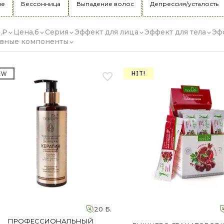
не
Бессонница
Выпадение волос
Депрессия/усталость
,₽
Цена,б
Серия
Эффект для лица
Эффект для тела
Эф
вные компоненты
HIT!
EW
20 Б.
ПРОФЕССИОНАЛЬНЫЙ