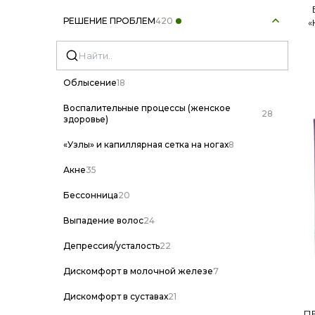
РЕШЕНИЕ ПРОБЛЕМ
420
«
Облысение
18
Воспалительные процессы (женское
28
здоровье)
«Узлы» и капиллярная сетка на ногах
8
Акне
35
Бессонница
20
Выпадение волос
24
Депрессия/усталость
22
Дискомфорт в молочной железе
7
Дискомфорт в суставах
21
П