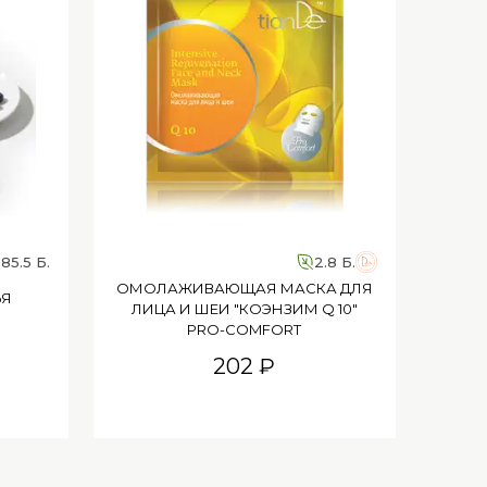
85.5 Б.
2.8 Б.
ОМОЛАЖИВАЮЩАЯ МАСКА ДЛЯ
ЬЯ
ЖЕНС
ЛИЦА И ШЕИ "КОЭНЗИМ Q 10"
PRO-COMFORT
202 ₽