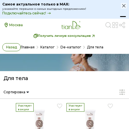
Самое актуальное только в MAX:
узнавайте первыми о самых выгодных предложениях!
Подключайтесь сейчас!
Москва
Получить личную консультацию
Назад
Главная
Каталог
De-каталог
Для тела
Для тела
Сортировка
Участвует
Участвует
в акции
в акции