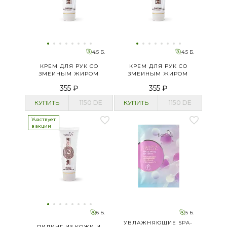
4.5 Б.
4.5 Б.
КРЕМ ДЛЯ РУК СО
КРЕМ ДЛЯ РУК СО
ЗМЕИНЫМ ЖИРОМ
ЗМЕИНЫМ ЖИРОМ
355 ₽
355 ₽
КУПИТЬ
1150
DE
КУПИТЬ
1150
DE
Участвует
в акции
6 Б.
5 Б.
УВЛАЖНЯЮЩИЕ SPA-
ПИЛИНГ ИЗ КОЖИ И