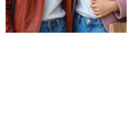
3 Б.
5.2 Б.
ЗУБНАЯ ЩЕТКА
ФРУКТОВЫЙ БАЛЬЗАМ
«ПРОДЕНТАЛЬ»,
ДЛЯ ГУБ «ВАНИЛЬ»
РОЗОВАЯ
274 ₽
328 ₽
КУПИТЬ
КУПИТЬ
1000
DE