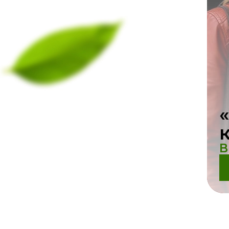
«Уз
ДЛЯ ТЕЛА
85
ДЛЯ ВОЛОС
42
Цена
МАКИЯЖ
46
ЗДОРОВЬЕ
120
СЕРИИ
244
DE-КАТАЛОГ
235
ГИГИЕНА
71
ДЛЯ МУЖЧИН
13
В
ДЛЯ ДЕТЕЙ
10
ДЛЯ ДОМА
15
АКСЕССУАРЫ
51
ПРОГРАММЫ ЗДОРОВЬЯ
54
Д
СПЕЦПРЕДЛОЖЕНИЯ
160