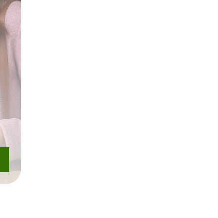
нхолегочная система
Воспалительные процессы (женское здор
Сортировка
85.5 Б.
98.8 Б.
ЬЯ
ПОДДЕРЖКА ПОЧЕК И