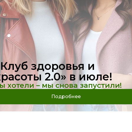
лы» и капиллярная сетка на ногах
Акне
Бессонница
Бро
,₽
Цена,б
«Клуб здоровья и
красоты 2.0» в июле!
ы хотели – мы снова запустили!
Подробнее
83 Б.
ЕТОКС БАЗОВЫЙ: ОСНОВНОЙ
ПОДДЕРЖКА ЗДОРОВ